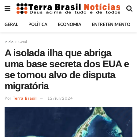
GERAL
POLÍTICA
ECONOMIA
ENTRETENIMENTO
Início
Geral
A isolada ilha que abriga
uma base secreta dos EUA e
se tornou alvo de disputa
migratória
Por
Terra Brasil
12/jul/2024