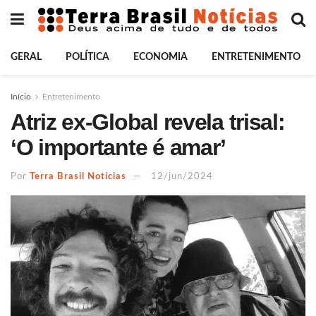
GERAL
POLÍTICA
ECONOMIA
ENTRETENIMENTO
Início
Entretenimento
Atriz ex-Global revela trisal:
‘O importante é amar’
Por
Terra Brasil Notícias
12/jun/2024