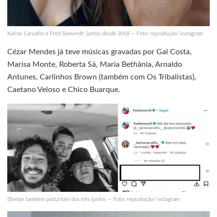
Karine Carvalho e Fred Siewerdt: juntos desde 2018 — Foto: reprodução/ instagram
Cézar Mendes já teve músicas gravadas por Gal Costa,
Marisa Monte, Roberta Sá, Maria Bethânia, Arnaldo
Antunes, Carlinhos Brown (também com Os Tribalistas),
Caetano Veloso e Chico Buarque.
Diretor também posta foto dos três juntos — Foto: reprodução/ instagram