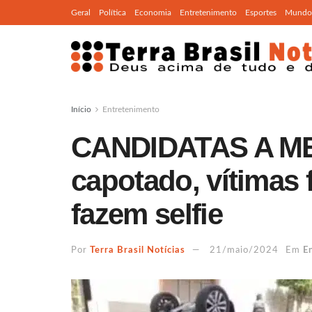
Geral
Política
Economia
Entretenimento
Esportes
Mundo
Início
Entretenimento
CANDIDATAS A MEM
capotado, vítimas 
fazem selfie
Por
Terra Brasil Notícias
21/maio/2024
Em
E