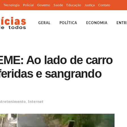
Tecnologia
Policial
Governo
Saúde
Educação
Justiça
Contato
GERAL
POLÍTICA
ECONOMIA
ENTR
E: Ao lado de carro
feridas e sangrando
ntretenimento
,
Internet