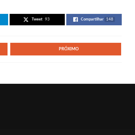
Tweet
93
Compartilhar
148
PRÓXIMO