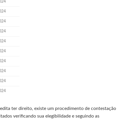
024
024
024
024
024
024
024
024
024
024
edita ter direito, existe um procedimento de contestação
itados verificando sua elegibilidade e seguindo as