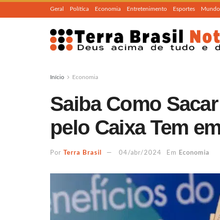
Geral
Política
Economia
Entretenimento
Esportes
Mundo
Início
Economia
Saiba Como Sacar 
pelo Caixa Tem em
Por
Terra Brasil
04/abr/2024
Em
Economia