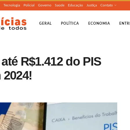
Tecnologia
Policial
Governo
Saúde
Educação
Justiça
Contato
GERAL
POLÍTICA
ECONOMIA
ENTR
até R$1.412 do PIS
 2024!