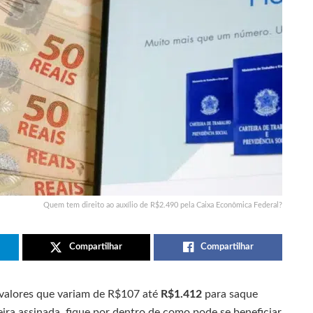
Quem tem direito ao auxílio de R$2.490 pela Caixa Econômica Federal?
Compartilhar
Compartilhar
 valores que variam de R$107 até
R$1.412
para saque
eira assinada, fique por dentro de como pode se beneficiar