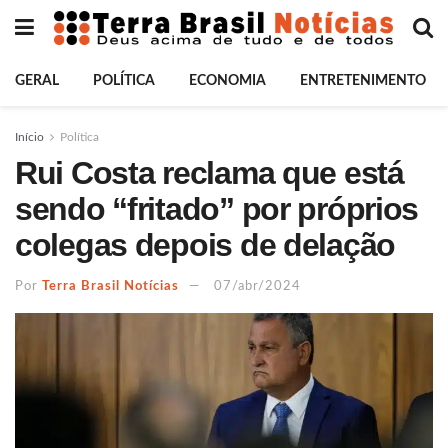
GERAL
POLÍTICA
ECONOMIA
ENTRETENIMENTO
Início
Política
Rui Costa reclama que está
sendo “fritado” por próprios
colegas depois de delação
Por
Terra Brasil Notícias
07/abr/2024