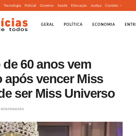
Tecnologia
Policial
Governo
Saúde
Educação
Justiça
Contato
GERAL
POLÍTICA
ECONOMIA
ENTR
 de 60 anos vem
 após vencer Miss
de ser Miss Universo
retenimento