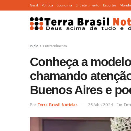
Geral
Política
Economia
Entretenimento
Esportes
Mundo
Início
Entretenimento
Conheça a modelo
chamando atenção
Buenos Aires e po
Por
Terra Brasil Notícias
25/abr/2024
Em
Ent