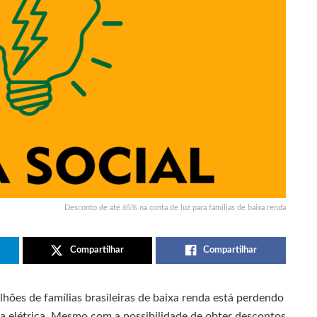
Desconto de até 65% na conta de luz para famílias de baixa renda
Compartilhar
Compartilhar
ões de famílias brasileiras de baixa renda está perdendo
a elétrica. Mesmo com a possibilidade de obter descontos