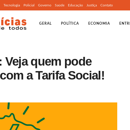
Tecnologia
Policial
Governo
Saúde
Educação
Justiça
Contato
GERAL
POLÍTICA
ECONOMIA
ENTR
: Veja quem pode
om a Tarifa Social!