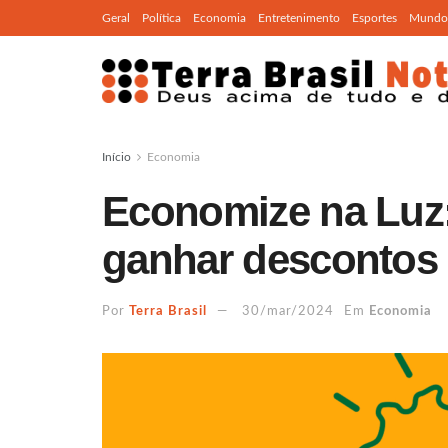
Geral
Política
Economia
Entretenimento
Esportes
Mundo
Início
Economia
Economize na Luz
ganhar descontos c
Por
Terra Brasil
30/mar/2024
Em
Economia