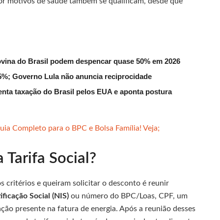
or motivos de saúde também se qualificam, desde que
ovina do Brasil podem despencar quase 50% em 2026
 55%; Governo Lula não anuncia reciprocidade
enta taxação do Brasil pelos EUA e aponta postura
ia Completo para o BPC e Bolsa Família! Veja;
 Tarifa Social?
 critérios e queiram solicitar o desconto é reunir
ficação Social (NIS)
ou número do BPC/Loas, CPF, um
ção presente na fatura de energia. Após a reunião desses