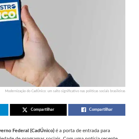
Modernização do CadÚnico: um salto significativo nas políticas sociais brasileiras
Compartilhar
Compartilhar
verno Federal (CadÚnico)
é a porta de entrada para
riedade de programas sociais. Com uma notícia recente