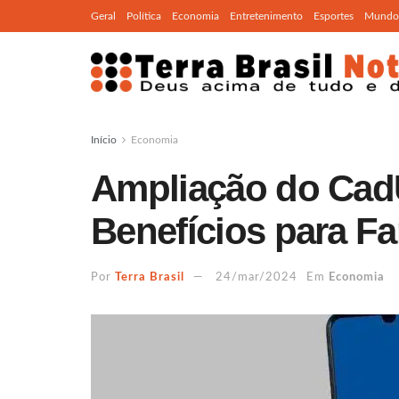
Geral
Política
Economia
Entretenimento
Esportes
Mundo
Início
Economia
Ampliação do Cad
Benefícios para Fam
Por
Terra Brasil
24/mar/2024
Em
Economia