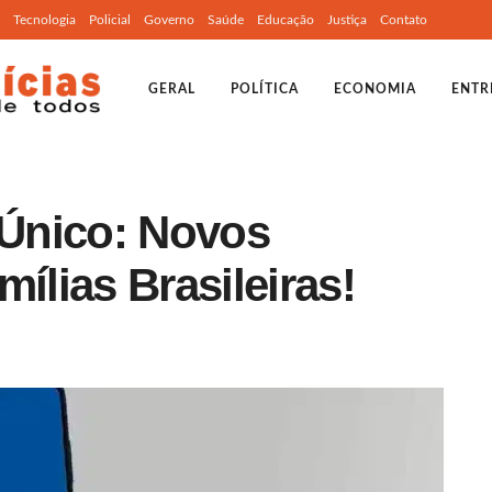
Tecnologia
Policial
Governo
Saúde
Educação
Justiça
Contato
GERAL
POLÍTICA
ECONOMIA
ENTR
Único: Novos
ílias Brasileiras!