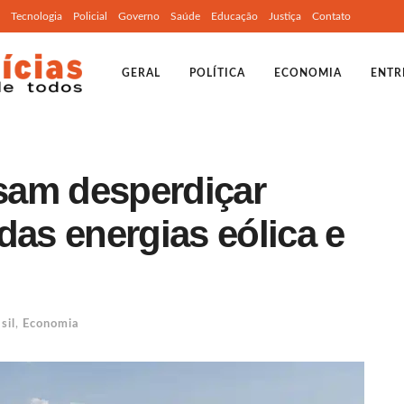
Tecnologia
Policial
Governo
Saúde
Educação
Justiça
Contato
GERAL
POLÍTICA
ECONOMIA
ENTR
isam desperdiçar
das energias eólica e
sil
,
Economia