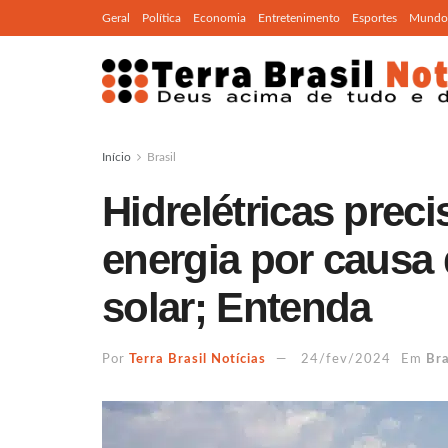
Geral
Política
Economia
Entretenimento
Esportes
Mundo
Início
Brasil
Hidrelétricas prec
energia por causa 
solar; Entenda
Por
Terra Brasil Notícias
24/fev/2024
Em
Bra