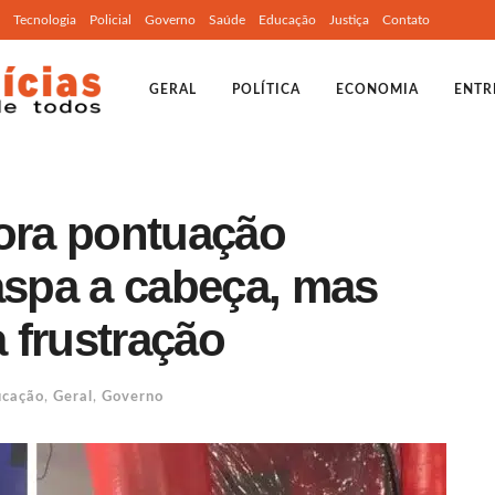
Tecnologia
Policial
Governo
Saúde
Educação
Justiça
Contato
GERAL
POLÍTICA
ECONOMIA
ENTR
ra pontuação
aspa a cabeça, mas
 frustração
ucação
,
Geral
,
Governo