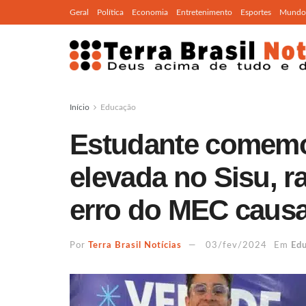
Geral
Política
Economia
Entretenimento
Esportes
Mundo
Início
Educação
Estudante comemo
elevada no Sisu, r
erro do MEC causa
Por
Terra Brasil Notícias
03/fev/2024
Em
Ed