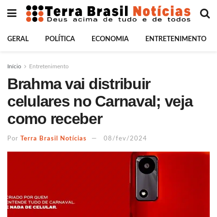
GERAL
POLÍTICA
ECONOMIA
ENTRETENIMENTO
Início
Entretenimento
Brahma vai distribuir
celulares no Carnaval; veja
como receber
Por
Terra Brasil Notícias
08/fev/2024