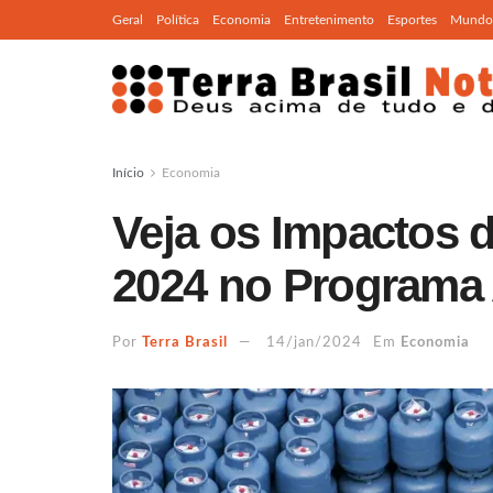
Geral
Política
Economia
Entretenimento
Esportes
Mundo
Início
Economia
Veja os Impactos 
2024 no Programa 
Por
Terra Brasil
14/jan/2024
Em
Economia