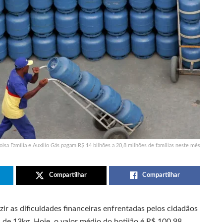
olsa Família e Auxílio Gás pagam R$ 14 bilhões a 20,8 milhões de famílias neste mês
Compartilhar
Compartilhar
ir as dificuldades financeiras enfrentadas pelos cidadãos
s de 13kg. Hoje, o valor médio do botijão é R$ 100,98,