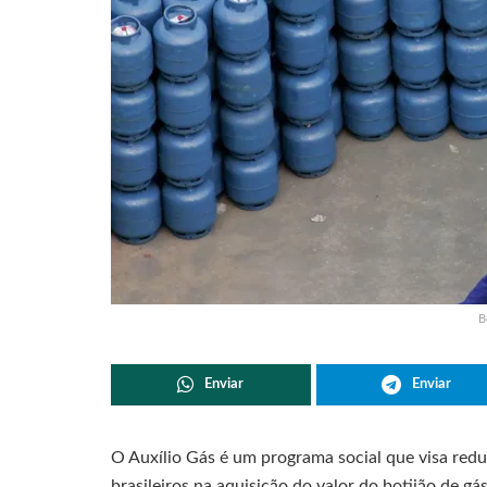
B
Enviar
Enviar
O Auxílio Gás é um programa social que visa reduz
brasileiros na aquisição do valor do botijão de gá