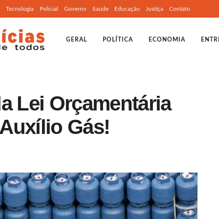
Tecnologia
Policial
Governo
Saúde
Educação
Justiça
Contato
GERAL
POLÍTICA
ECONOMIA
ENTR
da Lei Orçamentária
Auxílio Gás!