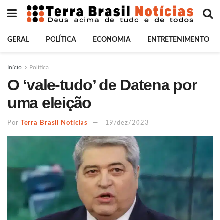
GERAL
POLÍTICA
ECONOMIA
ENTRETENIMENTO
Início
Política
O ‘vale-tudo’ de Datena por
uma eleição
Por
Terra Brasil Notícias
19/dez/2023