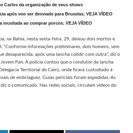
mo Carlos da organização de seus shows
lícia após voo ser desviado para Bruxelas; VEJA VÍDEO
ena inusitada ao comprar porcos; VEJA VÍDEO
a, na Bahia, nesta sexta-feira, 29, deixou dois mortos e
il. “Conforme informações preliminares, dois homens, sem
e desaparecida, após uma lancha colidir com outra”, diz o
a Jovem Pan. A polícia contou que o condutor da lancha
elegacia Territorial de Cairú, onde ficará custodiado à
inais de embriaguez. Guias periciais foram expedidas. As
 diz o comunicado. Nas redes sociais, circulam vídeos do