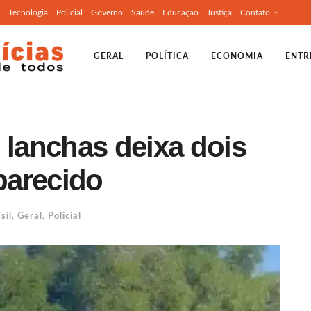
Tecnologia
Policial
Governo
Saúde
Educação
Justiça
Contato
GERAL
POLÍTICA
ECONOMIA
ENTR
 lanchas deixa dois
parecido
sil
,
Geral
,
Policial