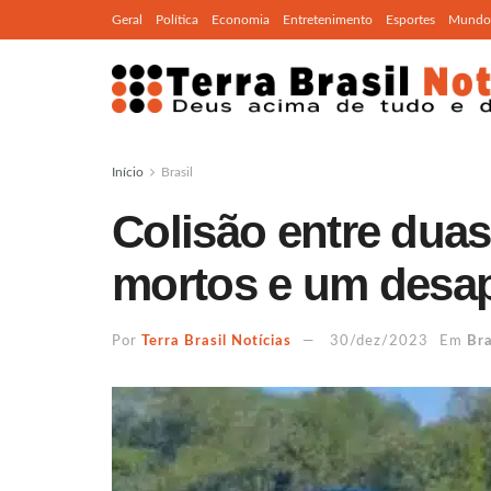
Geral
Política
Economia
Entretenimento
Esportes
Mundo
Início
Brasil
Colisão entre duas
mortos e um desa
Por
Terra Brasil Notícias
30/dez/2023
Em
Bra