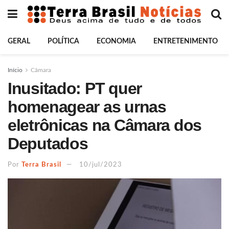
GERAL
POLÍTICA
ECONOMIA
ENTRETENIMENTO
Início
Câmara
Inusitado: PT quer
homenagear as urnas
eletrônicas na Câmara dos
Deputados
Por
Terra Brasil
10/jul/2023