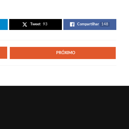
Tweet
93
Compartilhar
148
PRÓXIMO