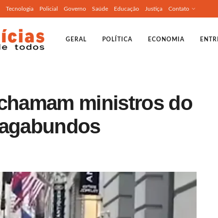
Tecnologia
Policial
Governo
Saúde
Educação
Justiça
Contato
GERAL
POLÍTICA
ECONOMIA
ENTR
 chamam ministros do
 vagabundos