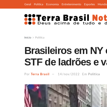
Geral
Política
Economia
Entretenimento
Esportes
Mundo
Início
Política
Brasileiros em NY
STF de ladrões e
Por
Terra Brasil
14/nov/2022
Em
Política