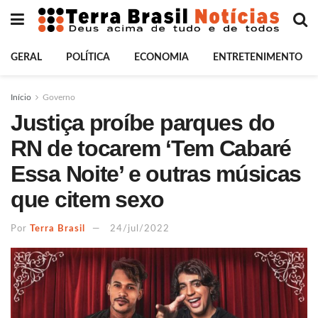
GERAL
POLÍTICA
ECONOMIA
ENTRETENIMENTO
Início
Governo
Justiça proíbe parques do
RN de tocarem ‘Tem Cabaré
Essa Noite’ e outras músicas
que citem sexo
Por
Terra Brasil
24/jul/2022