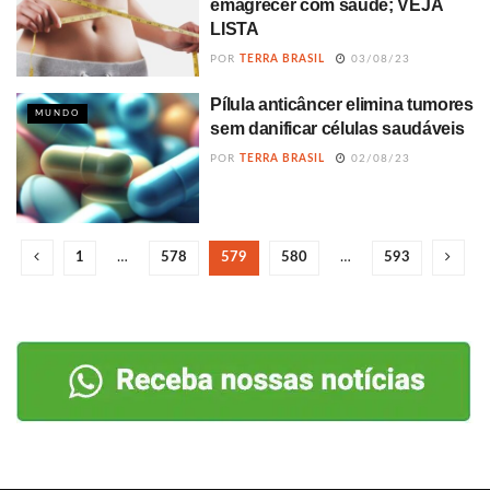
emagrecer com saúde; VEJA
LISTA
POR
TERRA BRASIL
03/08/23
Pílula anticâncer elimina tumores
MUNDO
sem danificar células saudáveis
POR
TERRA BRASIL
02/08/23
1
…
578
579
580
…
593