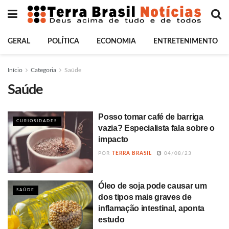
GERAL
POLÍTICA
ECONOMIA
ENTRETENIMENTO
Início
Categoria
Saúde
Saúde
Posso tomar café de barriga
CURIOSIDADES
vazia? Especialista fala sobre o
impacto
POR
TERRA BRASIL
04/08/23
Óleo de soja pode causar um
SAÚDE
dos tipos mais graves de
inflamação intestinal, aponta
estudo