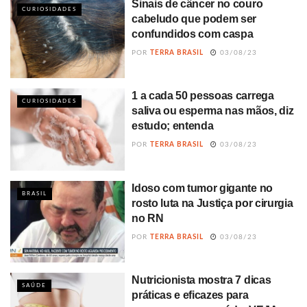
Sinais de câncer no couro
CURIOSIDADES
cabeludo que podem ser
confundidos com caspa
POR
TERRA BRASIL
03/08/23
1 a cada 50 pessoas carrega
CURIOSIDADES
saliva ou esperma nas mãos, diz
estudo; entenda
POR
TERRA BRASIL
03/08/23
Idoso com tumor gigante no
BRASIL
rosto luta na Justiça por cirurgia
no RN
POR
TERRA BRASIL
03/08/23
Nutricionista mostra 7 dicas
SAÚDE
práticas e eficazes para