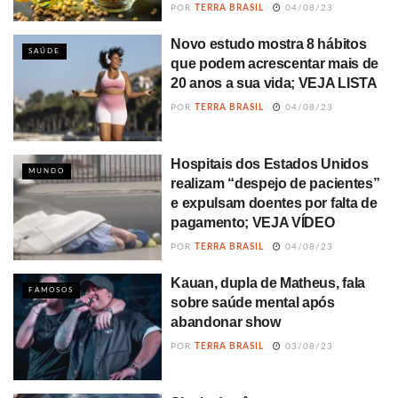
POR
TERRA BRASIL
04/08/23
Novo estudo mostra 8 hábitos
SAÚDE
que podem acrescentar mais de
20 anos a sua vida; VEJA LISTA
POR
TERRA BRASIL
04/08/23
Hospitais dos Estados Unidos
MUNDO
realizam “despejo de pacientes”
e expulsam doentes por falta de
pagamento; VEJA VÍDEO
POR
TERRA BRASIL
04/08/23
Kauan, dupla de Matheus, fala
FAMOSOS
sobre saúde mental após
abandonar show
POR
TERRA BRASIL
03/08/23