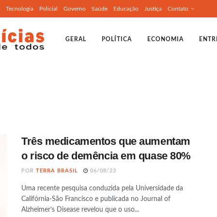
Tecnologia
Policial
Governo
Saúde
Educação
Justiça
Contato
GERAL
POLÍTICA
ECONOMIA
ENTR
Três medicamentos que aumentam
o risco de demência em quase 80%
POR
TERRA BRASIL
06/08/23
Uma recente pesquisa conduzida pela Universidade da
Califórnia-São Francisco e publicada no Journal of
Alzheimer’s Disease revelou que o uso...