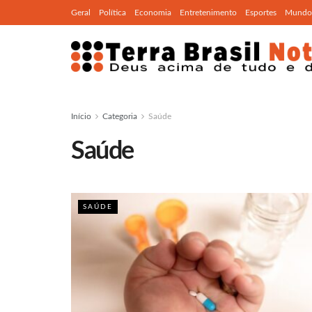
Geral
Política
Economia
Entretenimento
Esportes
Mundo
Início
Categoria
Saúde
Saúde
SAÚDE