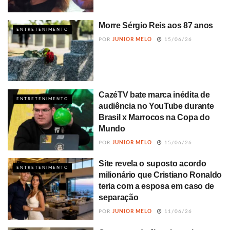
Morre Sérgio Reis aos 87 anos
ENTRETENIMENTO
POR
JUNIOR MELO
15/06/26
CazéTV bate marca inédita de
ENTRETENIMENTO
audiência no YouTube durante
Brasil x Marrocos na Copa do
Mundo
POR
JUNIOR MELO
15/06/26
Site revela o suposto acordo
ENTRETENIMENTO
milionário que Cristiano Ronaldo
teria com a esposa em caso de
separação
POR
JUNIOR MELO
11/06/26