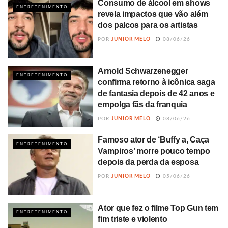
Consumo de álcool em shows
ENTRETENIMENTO
revela impactos que vão além
dos palcos para os artistas
POR
JUNIOR MELO
08/06/26
Arnold Schwarzenegger
ENTRETENIMENTO
confirma retorno à icônica saga
de fantasia depois de 42 anos e
empolga fãs da franquia
POR
JUNIOR MELO
08/06/26
Famoso ator de ‘Buffy a, Caça
ENTRETENIMENTO
Vampiros’ morre pouco tempo
depois da perda da esposa
POR
JUNIOR MELO
05/06/26
Ator que fez o filme Top Gun tem
ENTRETENIMENTO
fim triste e violento