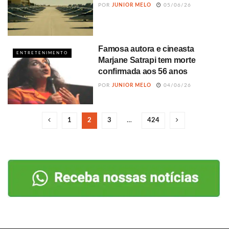
POR
JUNIOR MELO
05/06/26
Famosa autora e cineasta
ENTRETENIMENTO
Marjane Satrapi tem morte
confirmada aos 56 anos
POR
JUNIOR MELO
04/06/26
1
2
3
…
424