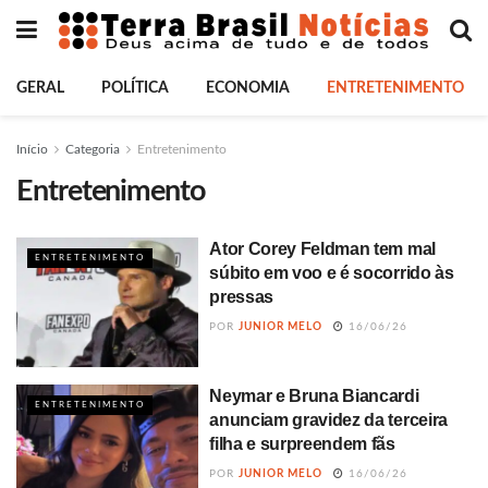
GERAL
POLÍTICA
ECONOMIA
ENTRETENIMENTO
Início
Categoria
Entretenimento
Entretenimento
Ator Corey Feldman tem mal
ENTRETENIMENTO
súbito em voo e é socorrido às
pressas
POR
JUNIOR MELO
16/06/26
Neymar e Bruna Biancardi
ENTRETENIMENTO
anunciam gravidez da terceira
filha e surpreendem fãs
POR
JUNIOR MELO
16/06/26