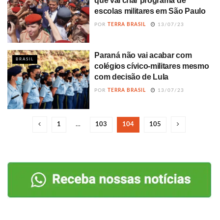
que vai criar programa de
escolas militares em São Paulo
POR
TERRA BRASIL
13/07/23
Paraná não vai acabar com
BRASIL
colégios cívico-militares mesmo
com decisão de Lula
POR
TERRA BRASIL
13/07/23
1
…
103
104
105