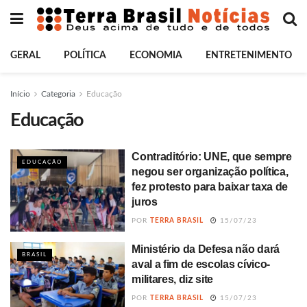
GERAL
POLÍTICA
ECONOMIA
ENTRETENIMENTO
Início
Categoria
Educação
Educação
Contraditório: UNE, que sempre
EDUCAÇÃO
negou ser organização política,
fez protesto para baixar taxa de
juros
POR
TERRA BRASIL
15/07/23
Ministério da Defesa não dará
BRASIL
aval a fim de escolas cívico-
militares, diz site
POR
TERRA BRASIL
15/07/23