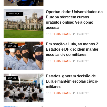
Oportunidade: Universidades da
EDUCAÇÃO
Europa oferecem cursos
gratuitos online; Veja como
acessar
POR
TERRA BRASIL
15/07/23
Em reação a Lula, ao menos 21
BRASIL
Estados e DF decidem manter
escolas cívico-militares
POR
TERRA BRASIL
15/07/23
Estados ignoram decisão de
BRASIL
Lula e mantêm escolas cívico-
militares
POR
TERRA BRASIL
14/07/23