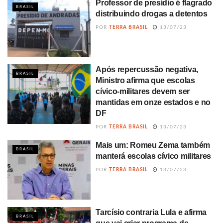
Professor de presídio é flagrado
BRASIL
distribuindo drogas a detentos
POR
TERRA BRASIL
13/07/23
Após repercussão negativa,
BRASIL
Ministro afirma que escolas
cívico-militares devem ser
mantidas em onze estados e no
DF
POR
TERRA BRASIL
13/07/23
Mais um: Romeu Zema também
BRASIL
manterá escolas cívico militares
POR
TERRA BRASIL
13/07/23
Tarcísio contraria Lula e afirma
BRASIL