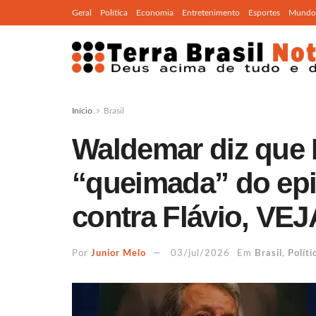
Geral
Política
Economia
Entretenimento
Esportes
Mundo
Início
Brasil
Waldemar diz que 
“queimada” do epi
contra Flávio, VEJ
Por
Junior Melo
03/jul/2026
Em
Brasil
,
Políti