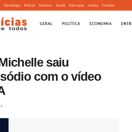
Tecnologia
Policial
Governo
Saúde
Educação
Justiça
Contato
GERAL
POLÍTICA
ECONOMIA
ENTR
Michelle saiu
sódio com o vídeo
A
ca