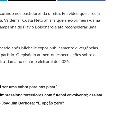
rcutindo nos bastidores da direita. Em vídeo que circula
nda, Valdemar Costa Neto afirma que a ex-primeira-dama
 campanha de Flávio Bolsonaro e até reconsiderar uma
ocado após Michelle expor publicamente divergências
 partido. O episódio aumentou especulações sobre os
eira-dama no cenário eleitoral de 2026.
ai ser uma cobra para nos picar”
 impressiona torcedores com futebol envolvente; assista
de Joaquim Barbosa: “É opção zero”