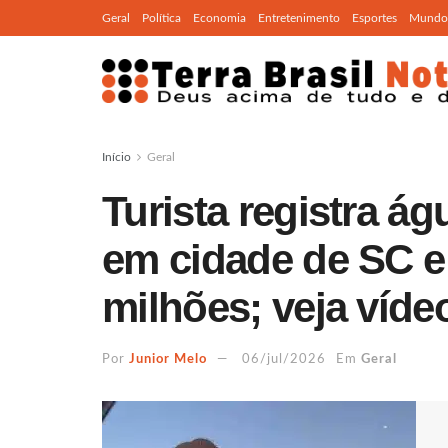
Geral
Política
Economia
Entretenimento
Esportes
Mundo
Início
Geral
Turista registra á
em cidade de SC e
milhões; veja víde
Por
Junior Melo
06/jul/2026
Em
Geral