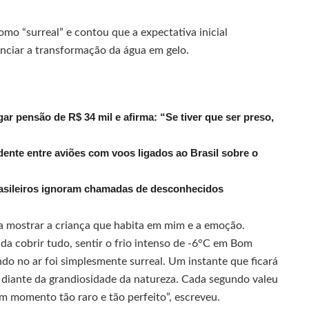
mo “surreal” e contou que a expectativa inicial
nciar a transformação da água em gelo.
r pensão de R$ 34 mil e afirma: “Se tiver que ser preso,
dente entre aviões com voos ligados ao Brasil sobre o
rasileiros ignoram chamadas de desconhecidos
ra mostrar a criança que habita em mim e a emoção.
ada cobrir tudo, sentir o frio intenso de -6°C em Bom
do no ar foi simplesmente surreal. Um instante que ficará
diante da grandiosidade da natureza. Cada segundo valeu
um momento tão raro e tão perfeito”, escreveu.