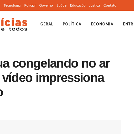
Tecnologia
Policial
Governo
Saúde
Educação
Justiça
Contato
GERAL
POLÍTICA
ECONOMIA
ENTR
gua congelando no ar
 vídeo impressiona
o