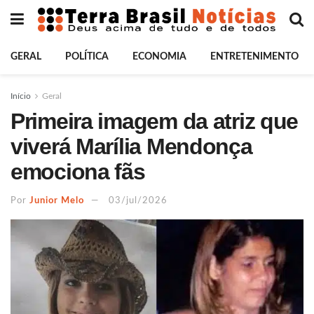
GERAL
POLÍTICA
ECONOMIA
ENTRETENIMENTO
Início
Geral
Primeira imagem da atriz que
viverá Marília Mendonça
emociona fãs
Por
Junior Melo
03/jul/2026