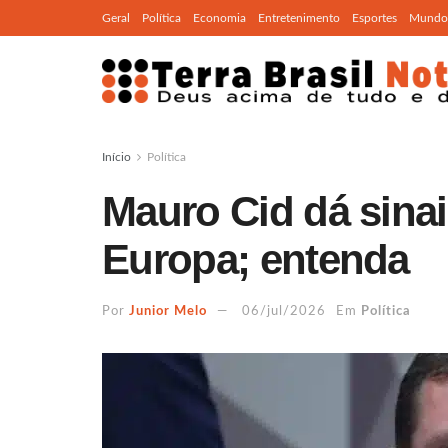
Geral
Política
Economia
Entretenimento
Esportes
Mundo
Início
Política
Mauro Cid dá sinai
Europa; entenda
Por
Junior Melo
06/jul/2026
Em
Política