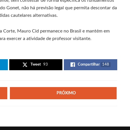
ente, sem contestar de forma específica os fundamentos
do Gonet, não há previsão legal que permita descontar da
das cautelares alternativas.
ma Corte, Mauro Cid permanece no Brasil e mantém em
ra exercer a atividade de professor visitante.
Tweet
93
Compartilhar
148
PRÓXIMO