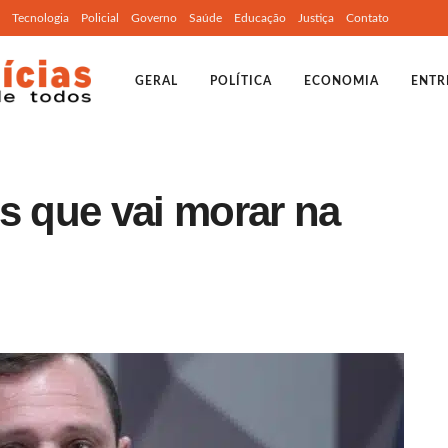
Tecnologia
Policial
Governo
Saúde
Educação
Justiça
Contato
GERAL
POLÍTICA
ECONOMIA
ENTR
s que vai morar na