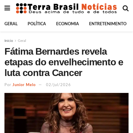
GERAL
POLÍTICA
ECONOMIA
ENTRETENIMENTO
Início
Geral
Fátima Bernardes revela
etapas do envelhecimento e
luta contra Cancer
Por
Junior Melo
02/jul/2026