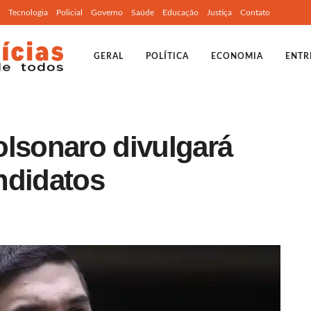
Tecnologia
Policial
Governo
Saúde
Educação
Justiça
Contato
GERAL
POLÍTICA
ECONOMIA
ENTR
olsonaro divulgará
ndidatos