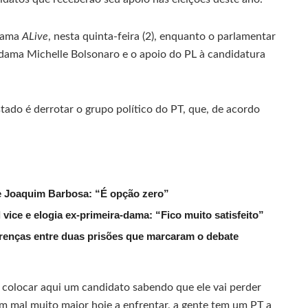
grama
ALive
, nesta quinta-feira (2), enquanto o parlamentar
dama Michelle Bolsonaro e o apoio do PL à candidatura
tado é derrotar o grupo político do PT, que, de acordo
de Joaquim Barbosa: “É opção zero”
ice e elogia ex-primeira-dama: “Fico muito satisfeito”
erenças entre duas prisões que marcaram o debate
 colocar aqui um candidato sabendo que ele vai perder
um mal muito maior hoje a enfrentar, a gente tem um PT a