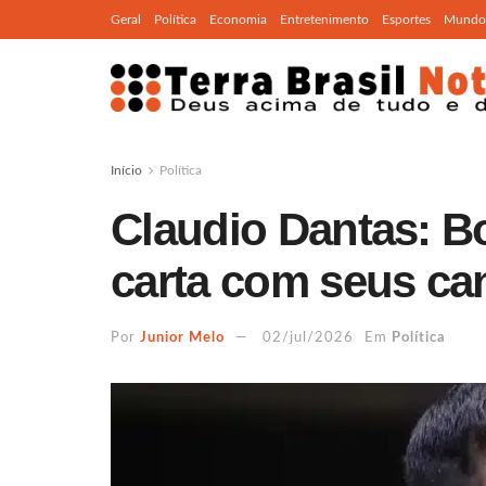
Geral
Política
Economia
Entretenimento
Esportes
Mundo
Início
Política
Claudio Dantas: B
carta com seus ca
Por
Junior Melo
02/jul/2026
Em
Política