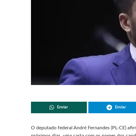
Enviar
Enviar
O deputado federal André Fernandes (PL-CE) afirm
próximos dias, uma carta com os nomes dos candi