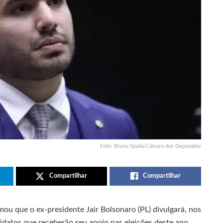
Foto: Bruno Spada/Câmara dos Deputados
Compartilhar
Compartilhar
ou que o ex-presidente Jair Bolsonaro (PL) divulgará, nos
datos que receberão seu apoio nas eleições deste ano.