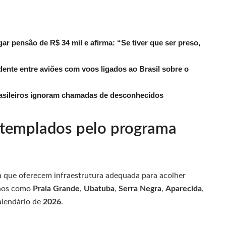
r pensão de R$ 34 mil e afirma: “Se tiver que ser preso,
dente entre aviões com voos ligados ao Brasil sobre o
rasileiros ignoram chamadas de desconhecidos
ntemplados pelo programa
ica que oferecem infraestrutura adequada para acolher
inos como
Praia Grande
,
Ubatuba
,
Serra Negra
,
Aparecida
,
alendário de
2026
.