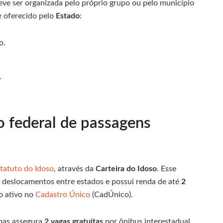
deve ser organizada pelo próprio grupo ou pelo município
e oferecido pelo
Estado
:
o.
.
o federal de passagens
tatuto do Idoso
, através da
Carteira do Idoso
. Esse
r deslocamentos entre estados e possui renda de até
2
o ativo no
Cadastro Único
(CadÚnico).
 mas assegura
2 vagas gratuitas
por ônibus interestadual