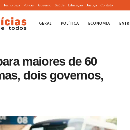
Tecnologia
Policial
Governo
Saúde
Educação
Justiça
Contato
GERAL
POLÍTICA
ECONOMIA
ENTR
para maiores de 60
mas, dois governos,