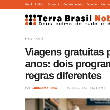
Geral
Política
Economia
Entretenimento
Esportes
Mundo
Início
Geral
Viagens gratuitas 
anos: dois progra
regras diferentes
Por
Guilherme Silva
05/jun/2026
Em
Geral