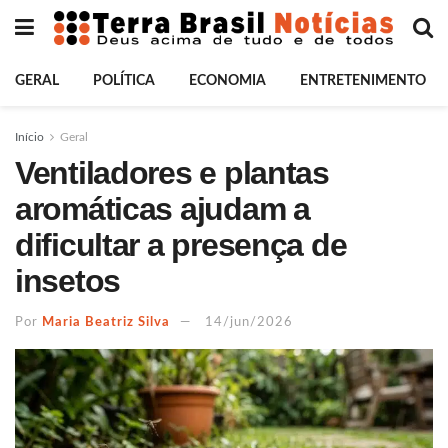
GERAL
POLÍTICA
ECONOMIA
ENTRETENIMENTO
Início
Geral
Ventiladores e plantas
aromáticas ajudam a
dificultar a presença de
insetos
Por
Maria Beatriz Silva
14/jun/2026