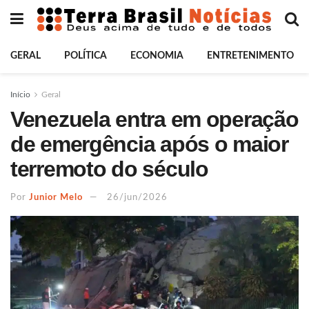
GERAL
POLÍTICA
ECONOMIA
ENTRETENIMENTO
Início
Geral
Venezuela entra em operação
de emergência após o maior
terremoto do século
Por
Junior Melo
26/jun/2026