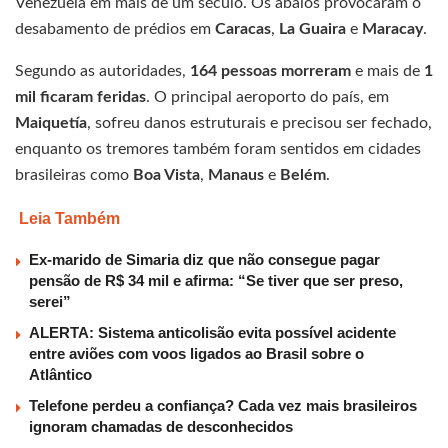
Venezuela em mais de um século. Os abalos provocaram o
desabamento de prédios em
Caracas
,
La Guaira
e
Maracay
.
Segundo as autoridades,
164 pessoas morreram
e mais de
1
mil ficaram feridas
. O principal aeroporto do país, em
Maiquetía
, sofreu danos estruturais e precisou ser fechado,
enquanto os tremores também foram sentidos em cidades
brasileiras como
Boa Vista
,
Manaus
e
Belém
.
Leia Também
Ex-marido de Simaria diz que não consegue pagar
pensão de R$ 34 mil e afirma: “Se tiver que ser preso,
serei”
ALERTA: Sistema anticolisão evita possível acidente
entre aviões com voos ligados ao Brasil sobre o
Atlântico
Telefone perdeu a confiança? Cada vez mais brasileiros
ignoram chamadas de desconhecidos