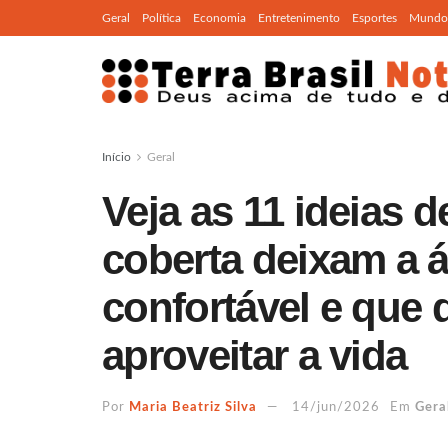
Geral
Política
Economia
Entretenimento
Esportes
Mundo
Início
Geral
Veja as 11 ideias 
coberta deixam a á
confortável e que 
aproveitar a vida
Por
Maria Beatriz Silva
14/jun/2026
Em
Gera