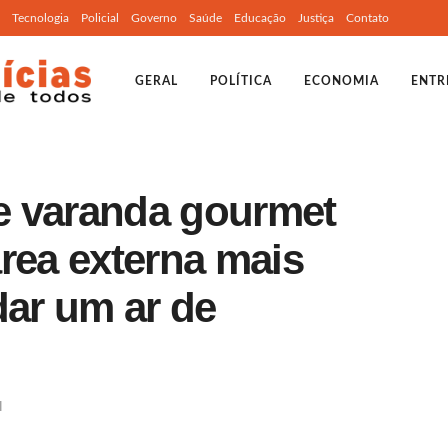
Tecnologia
Policial
Governo
Saúde
Educação
Justiça
Contato
GERAL
POLÍTICA
ECONOMIA
ENTR
de varanda gourmet
rea externa mais
dar um ar de
l