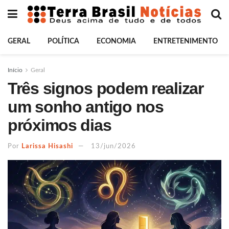
GERAL
POLÍTICA
ECONOMIA
ENTRETENIMENTO
Início
Geral
Três signos podem realizar
um sonho antigo nos
próximos dias
Por
Larissa Hisashi
13/jun/2026