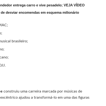
endedor entrega carro e vive pesadelo; VEJA VÍDEO
s de desviar encomendas em esquema milionário
-MAC;
o;
usical brasileiro;
no;
icano;
DJJ.
ee
construiu uma carreira marcada por músicas de
l excêntrico ajudou a transformá-lo em uma das figuras