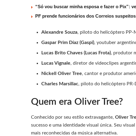
“Só vou buscar minha esposa e fazer o Pix”: v
PF prende funcionários dos Correios suspeito
Alexandre Souza
, piloto do helicóptero PP
Gaspar Prim Díaz (Gaspi)
, youtuber argentin
Lucas Brito Chaves (Lucas Frota)
, produtor m
Lucas Vignale
, diretor de videoclipes argenti
Nickell Oliver Tree
, cantor e produtor amer
Charles Marsillac
, piloto do helicóptero PR-
Quem era Oliver Tree?
Conhecido por seu estilo extravagante,
Oliver Tr
sucesso e uma identidade visual única. Seu visua
mais reconhecidas da música alternativa.