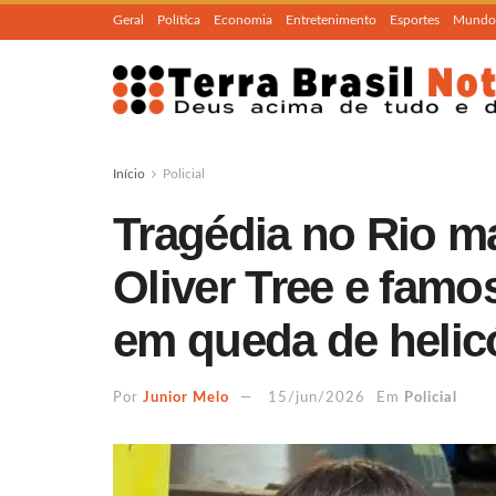
Geral
Política
Economia
Entretenimento
Esportes
Mundo
Início
Policial
Tragédia no Rio m
Oliver Tree e famo
em queda de helic
Por
Junior Melo
15/jun/2026
Em
Policial