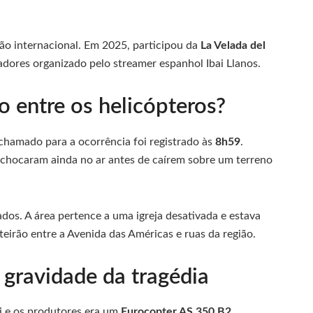
ão internacional. Em 2025, participou da
La Velada del
iadores organizado pelo streamer espanhol Ibai Llanos.
 entre os helicópteros?
hamado para a ocorrência foi registrado às
8h59
.
chocaram ainda no ar antes de caírem sobre um terreno
ados. A área pertence a uma igreja desativada e estava
eirão entre a Avenida das Américas e ruas da região.
gravidade da tragédia
i e os produtores era um
Eurocopter AS 350 B2
,