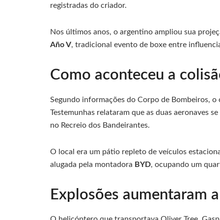
registradas do criador.
Nos últimos anos, o argentino ampliou sua projeç
Año V
, tradicional evento de boxe entre influenc
Como aconteceu a colisão
Segundo informações do Corpo de Bombeiros, o c
Testemunhas relataram que as duas aeronaves se 
no Recreio dos Bandeirantes.
O local era um pátio repleto de veículos estacion
alugada pela montadora
BYD
, ocupando um quart
Explosões aumentaram a 
O helicóptero que transportava Oliver Tree, Gasp