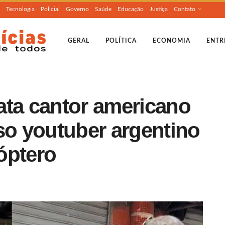
Tecnologia
Policial
Governo
Saúde
Educação
Justiça
Contato
GERAL
POLÍTICA
ECONOMIA
ENTR
ata cantor americano
so youtuber argentino
óptero