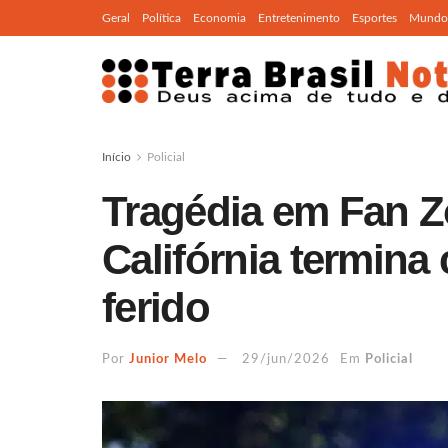
Geral
Política
Economia
Entretenimento
Esportes
Mundo
Início
Policial
Tragédia em Fan 
Califórnia termin
ferido
Por
Junior Melo
29/jun/2026
Em
Policial