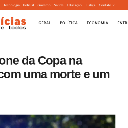
Tecnologia
Policial
Governo
Saúde
Educação
Justiça
Contato
GERAL
POLÍTICA
ECONOMIA
ENTR
Zone da Copa na
a com uma morte e um