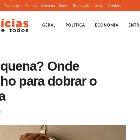
Tecnologia
Policial
Governo
Saúde
Educação
Justiça
Contato
GERAL
POLÍTICA
ECONOMIA
ENTR
pequena? Onde
ho para dobrar o
a
l