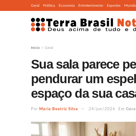
Geral
Política
Economia
Entretenimento
Esportes
Mundo
Início
Geral
Sua sala parece 
pendurar um espel
espaço da sua cas
Por
Maria Beatriz Silva
24/jun/2026
Em
Gera