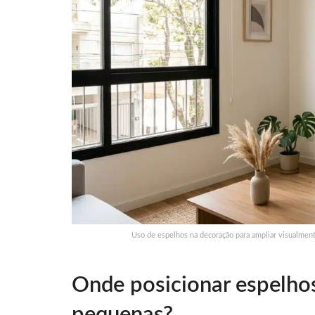
Uso de espelhos na decoração para ampliar visualment
Onde posicionar espelhos
pequenas?