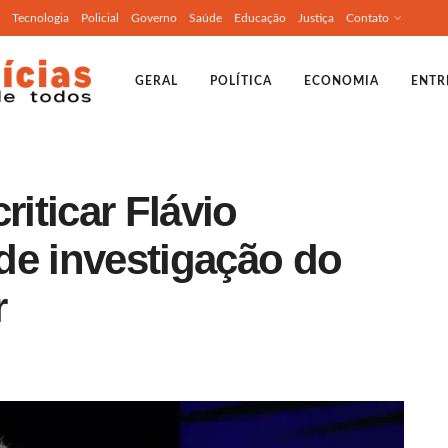
Tecnologia
Policial
Governo
Saúde
Educação
Justiça
Contato
GERAL
POLÍTICA
ECONOMIA
ENTR
riticar Flávio
de investigação do
r