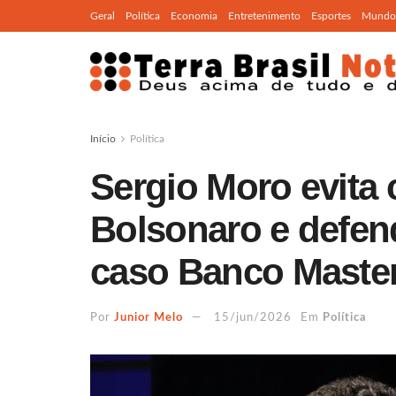
Geral
Política
Economia
Entretenimento
Esportes
Mundo
Início
Política
Sergio Moro evita c
Bolsonaro e defen
caso Banco Maste
Por
Junior Melo
15/jun/2026
Em
Política