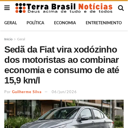
GERAL
POLÍTICA
ECONOMIA
ENTRETENIMENTO
Início
Geral
Sedã da Fiat vira xodózinho
dos motoristas ao combinar
economia e consumo de até
15,9 km/l
Por
Guilherme Silva
06/jun/2026