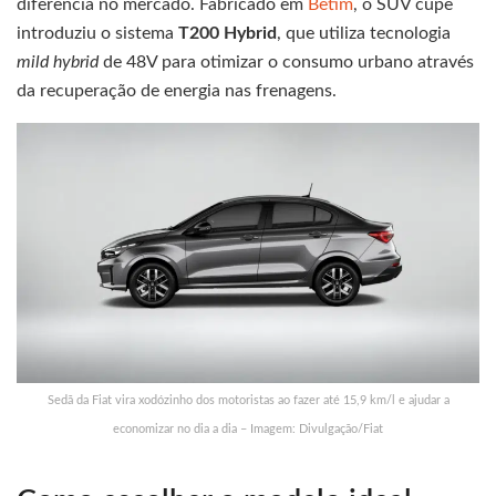
diferencia no mercado. Fabricado em
Betim
, o SUV cupê
introduziu o sistema
T200 Hybrid
, que utiliza tecnologia
mild hybrid
de 48V para otimizar o consumo urbano através
da recuperação de energia nas frenagens.
Sedã da Fiat vira xodózinho dos motoristas ao fazer até 15,9 km/l e ajudar a
economizar no dia a dia – Imagem: Divulgação/Fiat