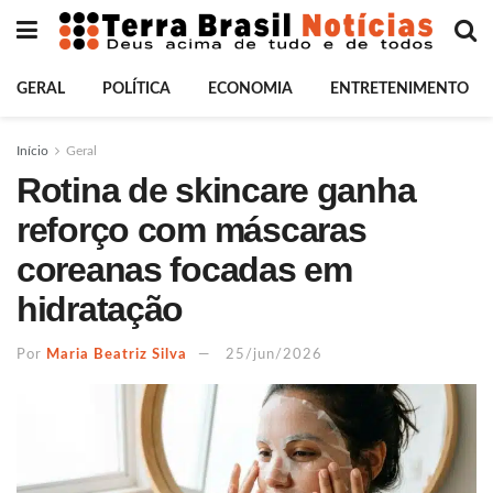
GERAL
POLÍTICA
ECONOMIA
ENTRETENIMENTO
Início
Geral
Rotina de skincare ganha
reforço com máscaras
coreanas focadas em
hidratação
Por
Maria Beatriz Silva
25/jun/2026