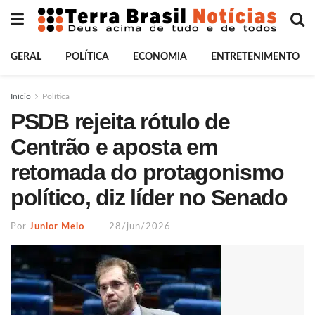
GERAL
POLÍTICA
ECONOMIA
ENTRETENIMENTO
Início
Política
PSDB rejeita rótulo de
Centrão e aposta em
retomada do protagonismo
político, diz líder no Senado
Por
Junior Melo
28/jun/2026