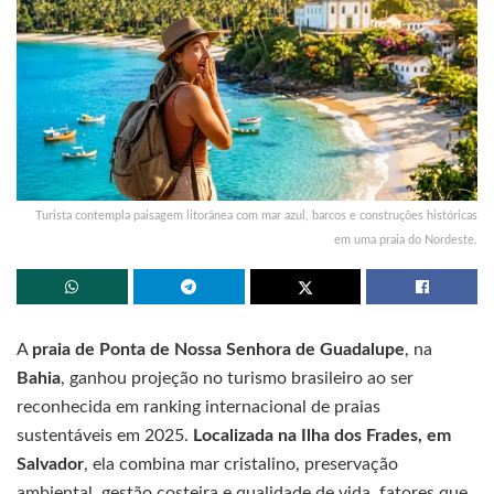
Turista contempla paisagem litorânea com mar azul, barcos e construções históricas
em uma praia do Nordeste.
A
praia de Ponta de Nossa Senhora de Guadalupe
, na
Bahia
, ganhou projeção no turismo brasileiro ao ser
reconhecida em ranking internacional de praias
sustentáveis em 2025.
Localizada na Ilha dos Frades, em
Salvador
, ela combina mar cristalino, preservação
ambiental, gestão costeira e qualidade de vida, fatores que