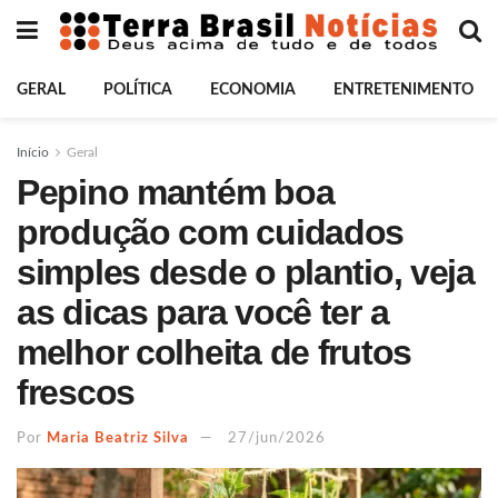
GERAL
POLÍTICA
ECONOMIA
ENTRETENIMENTO
Início
Geral
Pepino mantém boa
produção com cuidados
simples desde o plantio, veja
as dicas para você ter a
melhor colheita de frutos
frescos
Por
Maria Beatriz Silva
27/jun/2026