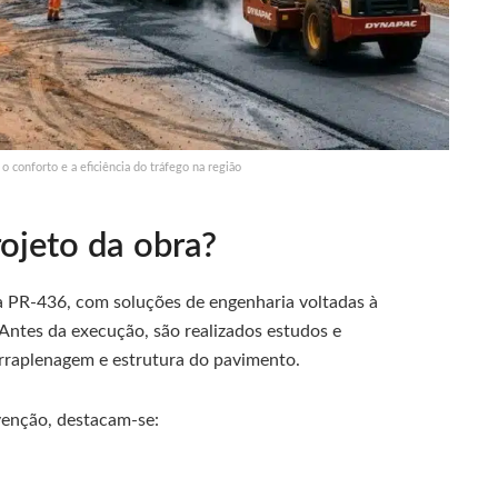
o conforto e a eficiência do tráfego na região
rojeto da obra?
 PR-436, com soluções de engenharia voltadas à
 Antes da execução, são realizados estudos e
erraplenagem e estrutura do pavimento.
venção, destacam-se: