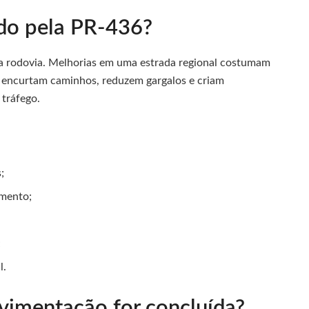
do pela PR-436?
da rodovia. Melhorias em uma estrada regional costumam
e encurtam caminhos, reduzem gargalos e criam
 tráfego.
;
amento;
;
l.
imentação for concluída?