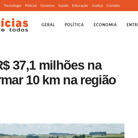
Tecnologia
Policial
Governo
Saúde
Educação
Justiça
Contato
GERAL
POLÍTICA
ECONOMIA
ENTR
$ 37,1 milhões na
rmar 10 km na região