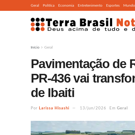
Geral
Política
Economia
Entretenimento
Esportes
Mundo
Início
Geral
Pavimentação de R
PR-436 vai transfo
de Ibaiti
Por
Larissa Hisashi
13/jun/2026
Em
Geral