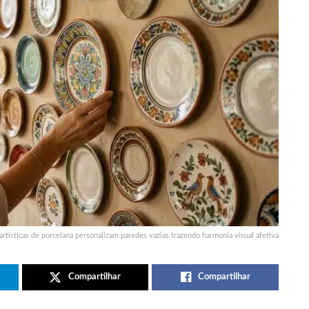
rtísticas de porcelana personalizam paredes vazias trazendo harmonia visual afetiva
Compartilhar
Compartilhar