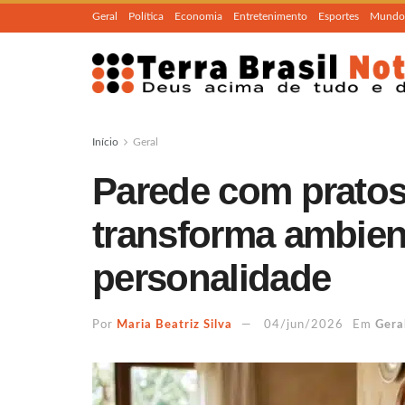
Geral
Política
Economia
Entretenimento
Esportes
Mundo
Início
Geral
Parede com pratos
transforma ambie
personalidade
Por
Maria Beatriz Silva
04/jun/2026
Em
Gera