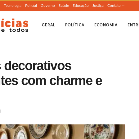
Tecnologia
Policial
Governo
Saúde
Educação
Justiça
Contato
GERAL
POLÍTICA
ECONOMIA
ENTR
 decorativos
ntes com charme e
l