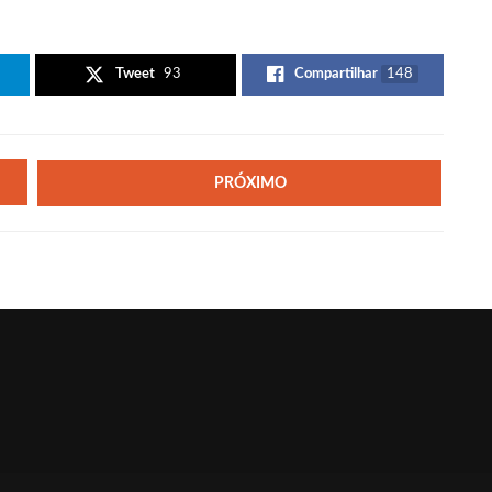
Tweet
93
Compartilhar
148
PRÓXIMO