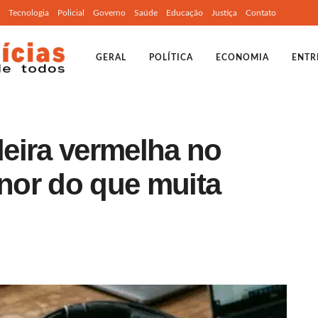
Tecnologia
Policial
Governo
Saúde
Educação
Justiça
Contato
GERAL
POLÍTICA
ECONOMIA
ENTR
eira vermelha no
enor do que muita