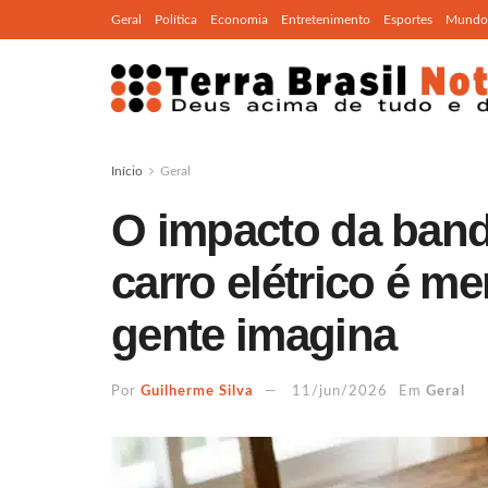
Geral
Política
Economia
Entretenimento
Esportes
Mundo
Início
Geral
O impacto da band
carro elétrico é m
gente imagina
Por
Guilherme Silva
11/jun/2026
Em
Geral