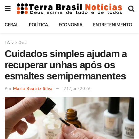
GERAL
POLÍTICA
ECONOMIA
ENTRETENIMENTO
Início
Geral
Cuidados simples ajudam a
recuperar unhas após os
esmaltes semipermanentes
Por
Maria Beatriz Silva
21/jun/2026