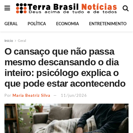
GERAL
POLÍTICA
ECONOMIA
ENTRETENIMENTO
Início
Geral
O cansaço que não passa
mesmo descansando o dia
inteiro: psicólogo explica o
que pode estar acontecendo
Por
Maria Beatriz Silva
11/jun/2026