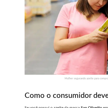
Mulher segurando azeite para compra
Como o consumidor deve 
Se você possui o azeite da marca
San Olivetto
em 