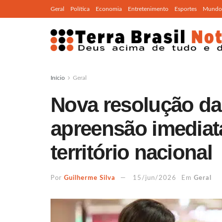
Geral
Política
Economia
Entretenimento
Esportes
Mundo
Início
Geral
Nova resolução da
apreensão imediata
território nacional
Por
Guilherme Silva
15/jun/2026
Em
Geral