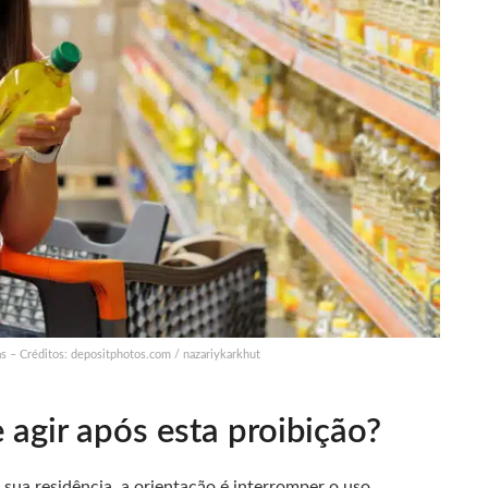
s – Créditos: depositphotos.com / nazariykarkhut
agir após esta proibição?
sua residência, a orientação é interromper o uso