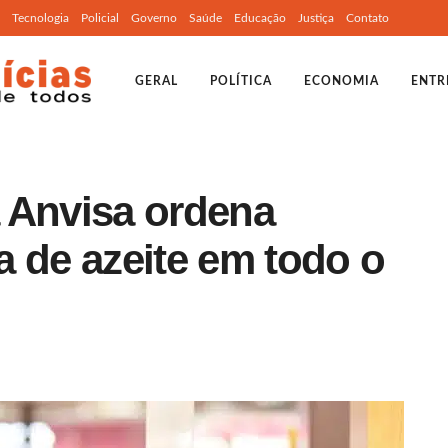
Tecnologia
Policial
Governo
Saúde
Educação
Justiça
Contato
GERAL
POLÍTICA
ECONOMIA
ENTR
 Anvisa ordena
 de azeite em todo o