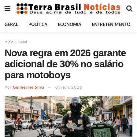
GERAL
POLÍTICA
ECONOMIA
ENTRETENIMENTO
Início
Geral
Nova regra em 2026 garante
adicional de 30% no salário
para motoboys
Por
Guilherme Silva
03/jun/2026