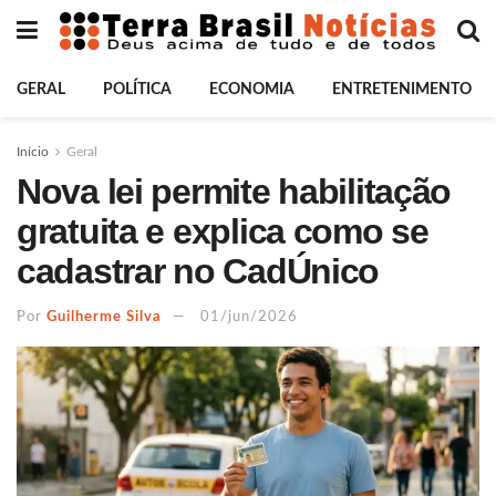
GERAL
POLÍTICA
ECONOMIA
ENTRETENIMENTO
Início
Geral
Nova lei permite habilitação
gratuita e explica como se
cadastrar no CadÚnico
Por
Guilherme Silva
01/jun/2026