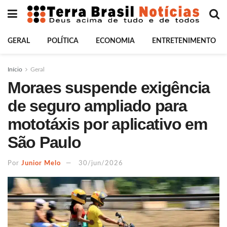
GERAL
POLÍTICA
ECONOMIA
ENTRETENIMENTO
Início
Geral
Moraes suspende exigência
de seguro ampliado para
mototáxis por aplicativo em
São Paulo
Por
Junior Melo
30/jun/2026